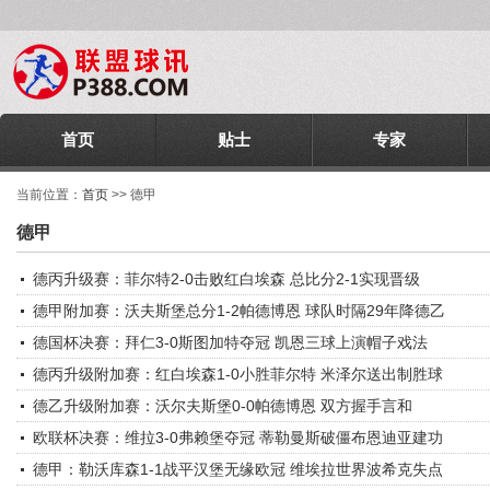
首页
贴士
专家
当前位置：
首页
>> 德甲
德甲
德丙升级赛：菲尔特2-0击败红白埃森 总比分2-1实现晋级
德甲附加赛：沃夫斯堡总分1-2帕德博恩 球队时隔29年降德乙
德国杯决赛：拜仁3-0斯图加特夺冠 凯恩三球上演帽子戏法
德丙升级附加赛：红白埃森1-0小胜菲尔特 米泽尔送出制胜球
德乙升级附加赛：沃尔夫斯堡0-0帕德博恩 双方握手言和
欧联杯决赛：维拉3-0弗赖堡夺冠 蒂勒曼斯破僵布恩迪亚建功
德甲：勒沃库森1-1战平汉堡无缘欧冠 维埃拉世界波希克失点