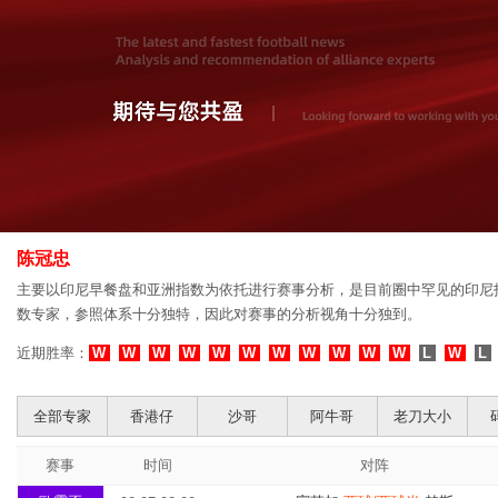
陈冠忠
主要以印尼早餐盘和亚洲指数为依托进行赛事分析，是目前圈中罕见的印尼
数专家，参照体系十分独特，因此对赛事的分析视角十分独到。
近期胜率：
W
W
W
W
W
W
W
W
W
W
W
L
W
L
全部专家
香港仔
沙哥
阿牛哥
老刀大小
赛事
时间
对阵