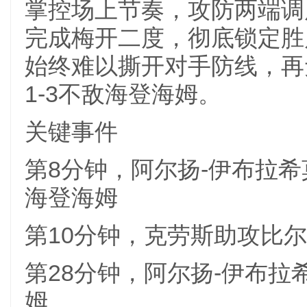
掌控场上节奏，攻防两端调
完成梅开二度，彻底锁定胜
始终难以撕开对手防线，再
1-3不敌海登海姆。
关键事件
第8分钟，阿尔扬-伊布拉希
海登海姆
第10分钟，克劳斯助攻比尔
第28分钟，阿尔扬-伊布拉
姆