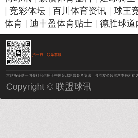
|
竞彩体坛
|
百川体育资讯
|
球王
体育
|
迪丰盈体育贴士
|
德胜球道
扫一扫，联系客服
本站所提供一切资料只供用于中国足球彩票参考资讯，各网友必须留意本身所处
Copyright © 联盟球讯