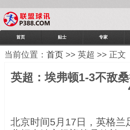
首页
贴士
专家
当前位置：
首页
>> 英超 >> 正文
英超：埃弗顿1-3不敌
北京时间5月17日，英格兰