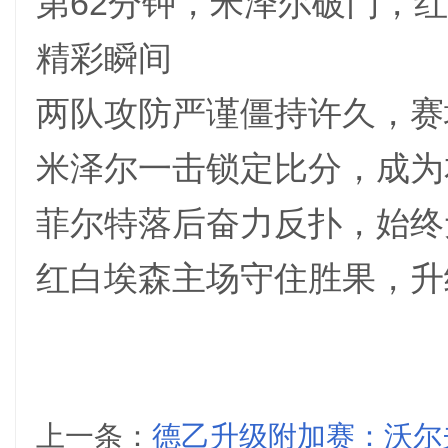
第62分钟，米泽尔破门，红
精彩瞬间
两队攻防严谨僵持许久，赛
米泽尔一击锁定比分，成为
菲尔特落后奋力反扑，始终
红白埃森主场守住胜果，升
上一条：
德乙升级附加赛：沃尔夫