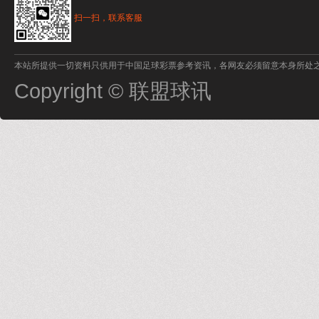
扫一扫，联系客服
本站所提供一切资料只供用于中国足球彩票参考资讯，各网友必须留意本身所处
Copyright © 联盟球讯