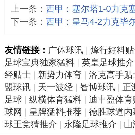
上一条：
西甲：塞尔塔1-0力克
下一条：
西甲：皇马4-2力克毕
友情链接：
广体球讯
|
烽行好料贴
足球宝典独家猛料
|
英皇足球推介
经贴士
|
新势力体育
|
洛克高手贴
盟球讯
|
天一波经
|
智博球讯
|
正
足球
|
纵横体育猛料
|
迪丰盈体育
球网
|
皇牌猛料推荐
|
德胜球道内
球王竞猜推介
|
永隆足球推介
|
山