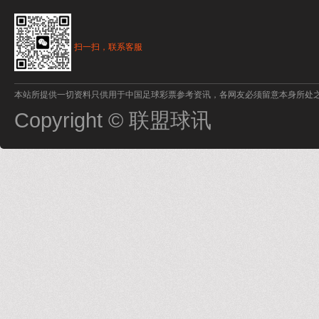
扫一扫，联系客服
本站所提供一切资料只供用于中国足球彩票参考资讯，各网友必须留意本身所处
Copyright © 联盟球讯