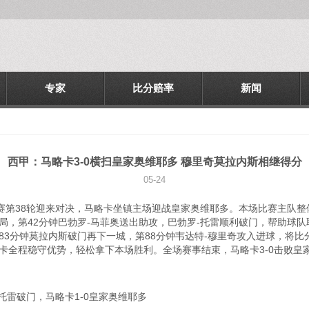
专家
比分赔率
新闻
西甲：马略卡3-0横扫皇家奥维耶多 穆里奇莫拉内斯相继得分
05-24
联赛第38轮迎来对决，马略卡坐镇主场迎战皇家奥维耶多。本场比赛主队
局，第42分钟巴勃罗-马菲奥送出助攻，巴勃罗-托雷顺利破门，帮助球
83分钟莫拉内斯破门再下一城，第88分钟韦达特-穆里奇攻入进球，将
卡全程稳守优势，轻松拿下本场胜利。全场赛事结束，马略卡3-0击败皇
托雷破门，马略卡1-0皇家奥维耶多