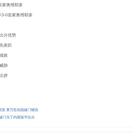
0皇家奥维耶多
3-0皇家奥维耶多
比分优势
先差距
成效
威胁
比拼
西亚 莱万告别战破门憾负
斯破门马丁内斯扳平比分