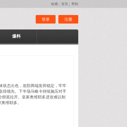
收藏
|
首页
|
帮助
登录
注册
爆料
整体状态出色，攻防两端发挥稳定，牢牢
队取得领先。下半场马略卡持续施压对手
比分彻底拉开。皇家奥维耶多进攻难以制
家奥维耶多。