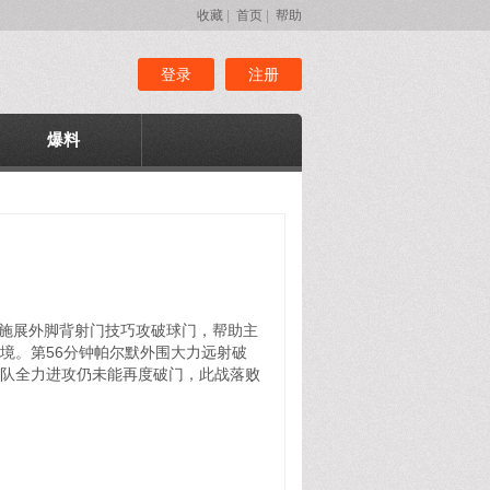
收藏
|
首页
|
帮助
登录
注册
爆料
姆施展外脚背射门技巧攻破球门，帮助主
境。第56分钟帕尔默外围大力远射破
球队全力进攻仍未能再度破门，此战落败