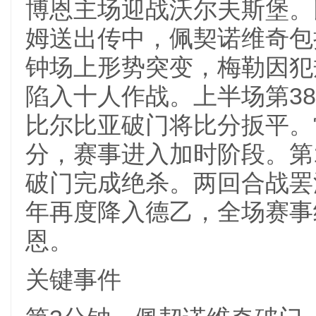
博恩主场迎战沃尔夫斯堡。
姆送出传中，佩契诺维奇包
钟场上形势突变，梅勒因犯
陷入十人作战。上半场第3
比尔比亚破门将比分扳平。
分，赛事进入加时阶段。第1
破门完成绝杀。两回合战罢沃
年再度降入德乙，全场赛事
恩。
关键事件