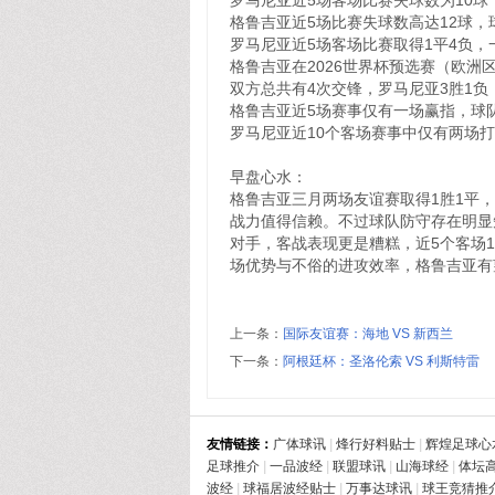
罗马尼亚近5场客场比赛失球数为10
格鲁吉亚近5场比赛失球数高达12球
罗马尼亚近5场客场比赛取得1平4负
格鲁吉亚在2026世界杯预选赛（欧洲
双方总共有4次交锋，罗马尼亚3胜1
格鲁吉亚近5场赛事仅有一场赢指，球
罗马尼亚近10个客场赛事中仅有两场
早盘心水：
格鲁吉亚三月两场友谊赛取得1胜1平，
战力值得信赖。不过球队防守存在明显
对手，客战表现更是糟糕，近5个客场
场优势与不俗的进攻效率，格鲁吉亚有
上一条：
国际友谊赛：海地 VS 新西兰
下一条：
阿根廷杯：圣洛伦索 VS 利斯特雷
友情链接：
广体球讯
|
烽行好料贴士
|
辉煌足球心
足球推介
|
一品波经
|
联盟球讯
|
山海球经
|
体坛
波经
|
球福居波经贴士
|
万事达球讯
|
球王竞猜推