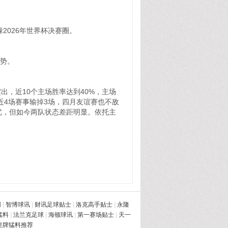
2026年世界杯决赛圈。
走势。
出，近10个主场胜率达到40%，主场
近4场赛事输掉3场，四月友谊赛也不敌
优，但如今两队状态差距明显。依托主
网
|
智博球讯
|
财讯足球贴士
|
洛克高手贴士
|
永隆
猛料
|
法兰克足球
|
海顿球讯
|
第一赛场贴士
|
天一
皇牌猛料推荐