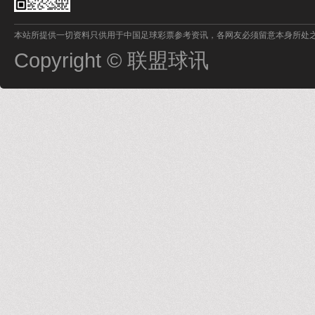
本站所提供一切资料只供用于中国足球彩票参考资讯，各网友必须留意本身所处
Copyright © 联盟球讯