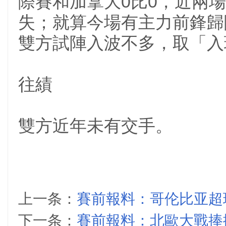
際賽和加拿大0比0，近兩
失；就算今場有主力前鋒歸
雙方試陣入波不多，取「入
往績
雙方近年未有交手。
上一条：
賽前報料：哥伦比亚超
下一条：
賽前報料：北歐大戰捧