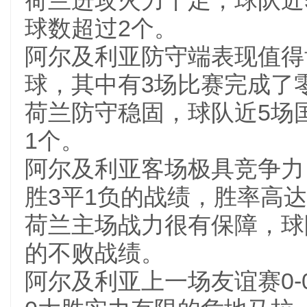
荷兰进攻火力十足，球队近
球数超过2个。
阿尔及利亚防守端表现值得
球，其中有3场比赛完成了
荷兰防守稳固，球队近5场
1个。
阿尔及利亚客场极具竞争力
胜3平1负的战绩，胜率高达
荷兰主场战力很有保障，球
的不败战绩。
阿尔及利亚上一场友谊赛0-