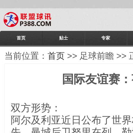
首页
贴士
专家
当前位置：
首页
>> 足球前瞻 >>
国际友谊赛：
双方形势：
阿尔及利亚近日公布了世界
先，曼城后卫努里在列，勒