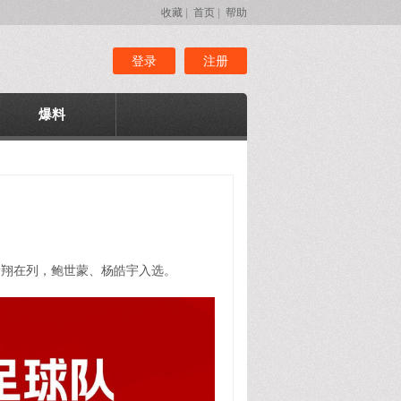
收藏
|
首页
|
帮助
登录
注册
爆料
李新翔在列，鲍世蒙、杨皓宇入选。