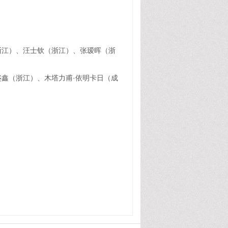
浙江）、汪士钦（浙江）、张瑷晖（浙
鑫（浙江）、木塔力甫·依明卡日（成