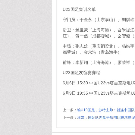
U23国足集训名单
守门员：于金永（山东泰山）、刘骐玮
后卫：鲍世蒙（上海海港）、吾米提江
江）、贺一然（成都蓉城）、玄智健（
中场：张志雄（重庆铜梁龙）、杨皓宇
都蓉城）、金永浩（青岛海牛）
前锋：李新翔（上海海港）、廖荣祥（
U23国足友谊赛赛程
6月6日 15:30 中国U23vs塔吉克斯坦U
6月9日 19:35 中国U23vs塔吉克斯坦U
上一条：
输U19国足，沙特主帅：就连中国
下一条：
津媒：国足队内竞争氛围比较浓厚 