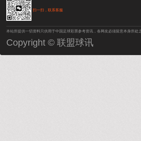
扫一扫，联系客服
本站所提供一切资料只供用于中国足球彩票参考资讯，各网友必须留意本身所处
Copyright © 联盟球讯