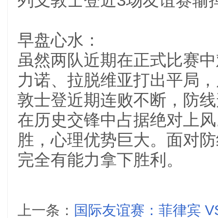
列支敦士登近3场友谊赛输
早盘心水：
虽然两队近期在正式比赛中
力诺、拉脱维亚打出平局，
敦士登近期连败不断，防线
在历史交锋中占据绝对上风
胜，心理优势巨大。面对防
完全有能力拿下胜利。
上一条：
国际友谊赛：菲律宾 V