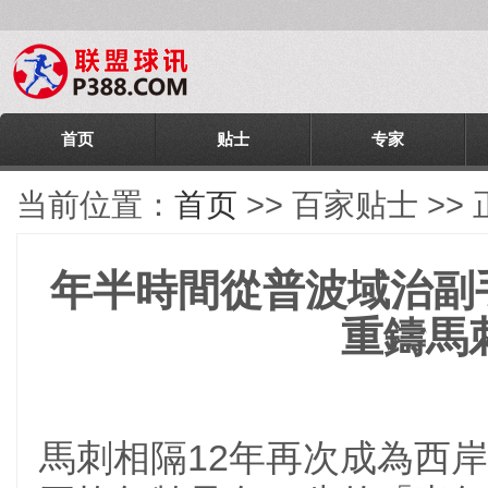
首页
贴士
专家
当前位置：
首页
>> 百家贴士 >>
年半時間從普波域治副
重鑄馬
馬刺相隔12年再次成為西