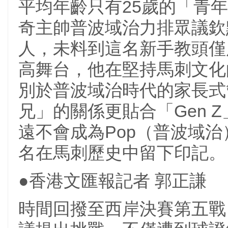
平均年齡只有25歲的「青
奇主帥普波域治力排眾議欽
人，未料到這名新手教頭僅
高舞台，他在堅持馬刺文化
別於普波域治時代的家長式
兄」的關係更貼合「Gen 
遠不會成為Pop（普波域
名在馬刺歷史中留下印記。
●香港文匯報記者 郭正謙
時間回撥至西岸決賽第五戰