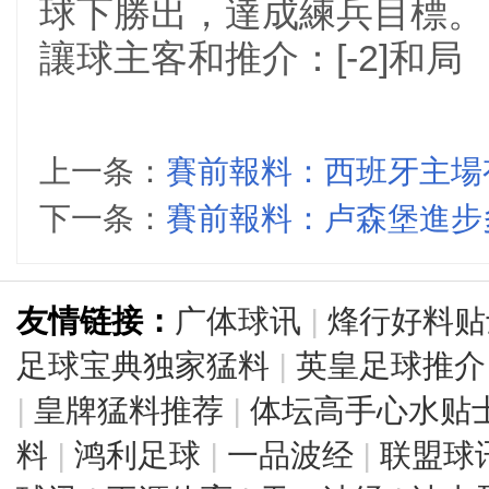
球下勝出，達成練兵目標。
讓球主客和推介：[-2]和局
上一条：
賽前報料：西班牙主場
下一条：
賽前報料：卢森堡進步
友情链接：
广体球讯
|
烽行好料贴
足球宝典独家猛料
|
英皇足球推介
|
皇牌猛料推荐
|
体坛高手心水贴
料
|
鸿利足球
|
一品波经
|
联盟球