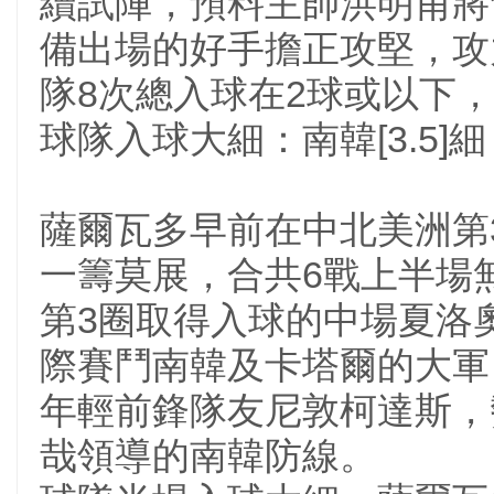
續試陣，預料主帥洪明甫將
備出場的好手擔正攻堅，攻
隊8次總入球在2球或以下
球隊入球大細：南韓[3.5]細
薩爾瓦多早前在中北美洲第
一籌莫展，合共6戰上半場
第3圈取得入球的中場夏洛
際賽鬥南韓及卡塔爾的大軍
年輕前鋒隊友尼敦柯達斯，
哉領導的南韓防線。