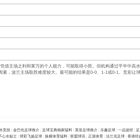
若凭借主场之利和莱万的个人能力，可能取得小胜。但机构通过平半中高
素，波兰主场取胜难度较大。最可能的结果是0-0、1-1或0-1。竞彩让
水竞技
|
金巴伦足球推介
|
足球宝典独家猛料
|
英皇足球推介
|
乐趣足球
|
一品波经
|
足
手心水贴士
|
球彩飞扬足球
|
纵横体育猛料
|
联盟球讯
|
正源体育
|
法兰克足球
|
香港经