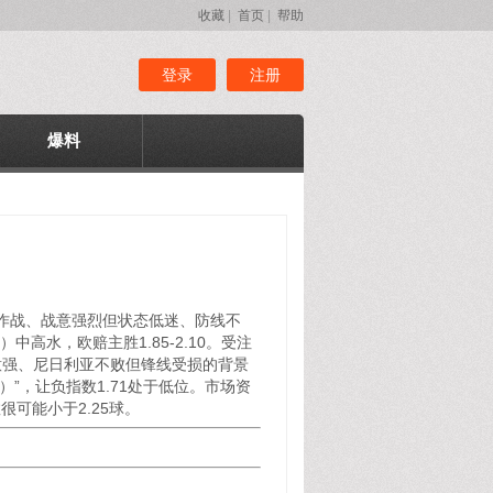
收藏
|
首页
|
帮助
登录
注册
爆料
主场作战、战意强烈但状态低迷、防线不
中高水，欧赔主胜1.85-2.10。受注
战意强、尼日利亚不败但锋线受损的背景
”，让负指数1.71处于低位。市场资
可能小于2.25球。