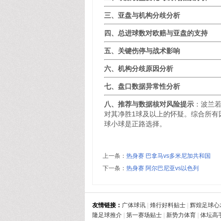
三、亚盘与机构分歧分析
四、总进球数对欧赔与亚盘的支持
五、关键伤停与战术影响
六、机构分歧原因分析
七、盘口数据异常性分析
八、推荐与数据核对
风险提示
：波兰
对其净胜1球及以上的怀疑。综合所有因
球小球是正路选择。
上一条：
热身赛 巴拿马vs多米尼加共和国
下一条：
热身赛 阿尔巴尼亚vs以色列
友情链接：
广体球讯
|
烽行好料贴士
|
辉煌足球心
隆足球推介
|
第一赛场贴士
|
新势力体育
|
体坛高