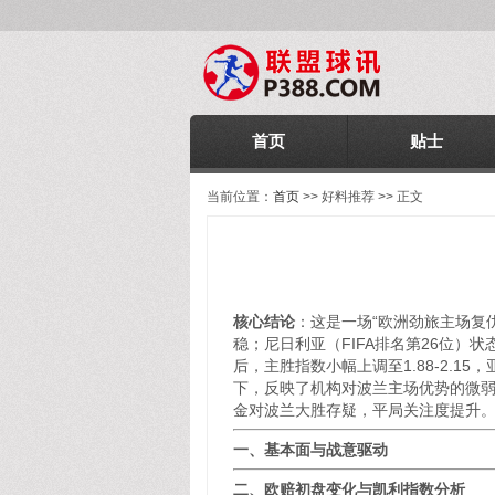
首页
贴士
当前位置：
首页
>> 好料推荐 >> 正文
核心结论
：这是一场“欧洲劲旅主场复仇
稳；尼日利亚（FIFA排名第26位）状
后，主胜指数小幅上调至1.88-2.
下，反映了机构对波兰主场优势的微弱肯
金对波兰大胜存疑，平局关注度提升。
一、基本面与战意驱动
二、欧赔初盘变化与凯利指数分析