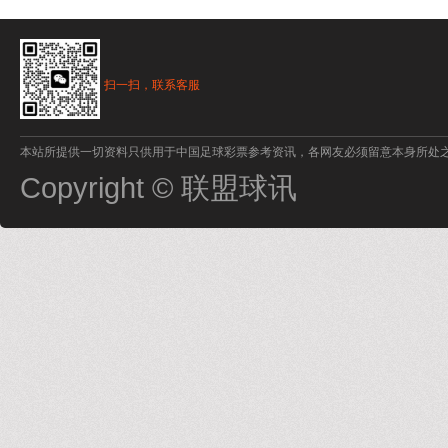
扫一扫，联系客服
本站所提供一切资料只供用于中国足球彩票参考资讯，各网友必须留意本身所处
Copyright © 联盟球讯