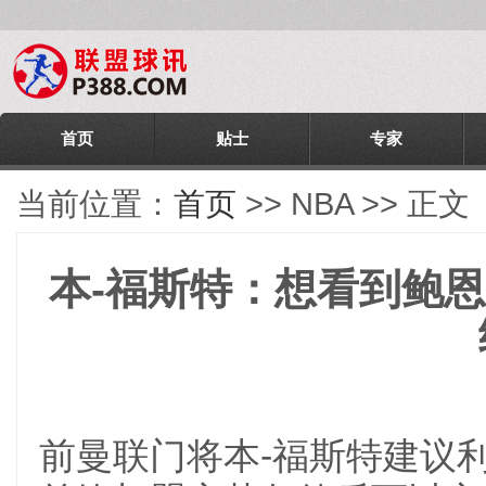
首页
贴士
专家
当前位置：
首页
>> NBA >> 正文
本-福斯特：想看到鲍
前曼联门将本-福斯特建议