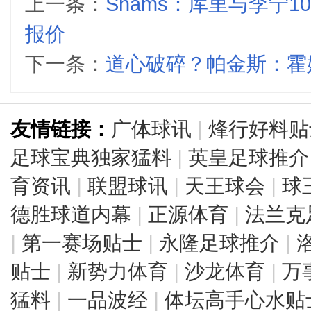
上一条：
Shams：库里与李宁
报价
下一条：
道心破碎？帕金斯：霍
友情链接：
广体球讯
|
烽行好料贴
足球宝典独家猛料
|
英皇足球推介
育资讯
|
联盟球讯
|
天王球会
|
球
德胜球道内幕
|
正源体育
|
法兰克
|
第一赛场贴士
|
永隆足球推介
|
贴士
|
新势力体育
|
沙龙体育
|
万
猛料
|
一品波经
|
体坛高手心水贴