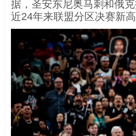
据，圣安东尼奥马刺和俄克
近24年来联盟分区决赛新