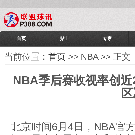
首页
贴士
专家
当前位置：
首页
>> NBA >> 正文
NBA季后赛收视率创近
区
北京时间6月4日，NBA