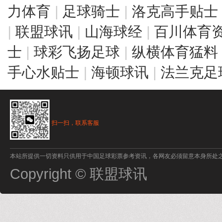
力体育
|
足球骑士
|
洛克高手贴士
|
联盟球讯
|
山海球经
|
百川体育
士
|
球彩飞扬足球
|
纵横体育猛料
手心水贴士
|
海顿球讯
|
法兰克足
扫一扫，联系客服
本站所提供一切资料只供用于中国足球彩票参考资讯，各网友必须留意本身所处
Copyright © 联盟球讯