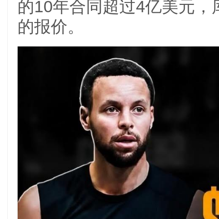
的10年合同超过4亿美元
的报价。