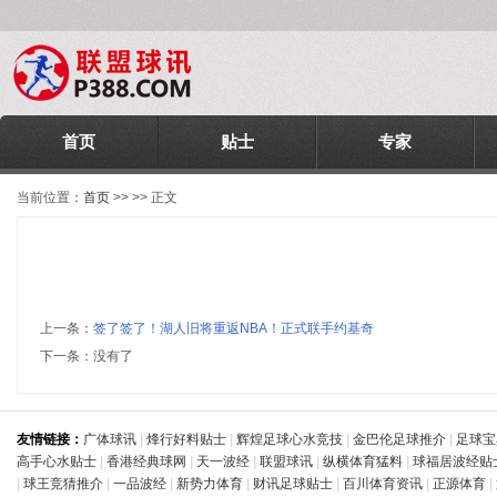
首页
贴士
专家
当前位置：
首页
>> >> 正文
上一条：
签了签了！湖人旧将重返NBA！正式联手约基奇
下一条：没有了
友情链接：
广体球讯
|
烽行好料贴士
|
辉煌足球心水竞技
|
金巴伦足球推介
|
足球宝
高手心水贴士
|
香港经典球网
|
天一波经
|
联盟球讯
|
纵横体育猛料
|
球福居波经贴
|
球王竞猜推介
|
一品波经
|
新势力体育
|
财讯足球贴士
|
百川体育资讯
|
正源体育
|