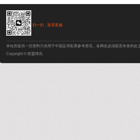
扫一扫，联系客服
本站所提供一切资料只供用于中国足球彩票参考资讯，各网友必须留意本身所处
Copyright © 联盟球讯