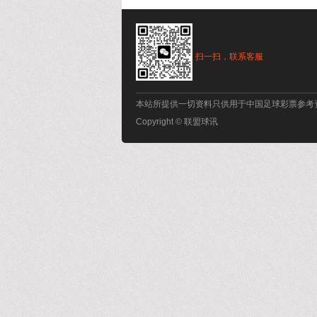
扫一扫，联系客服
本站所提供一切资料只供用于中国足球彩票参考
Copyright © 联盟球讯