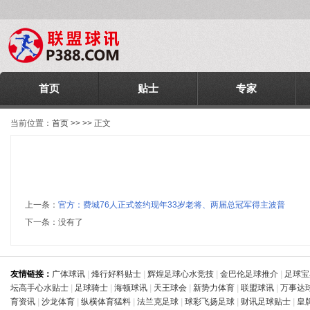
首页
贴士
专家
当前位置：
首页
>> >> 正文
上一条：
官方：费城76人正式签约现年33岁老将、两届总冠军得主波普
下一条：没有了
友情链接：
广体球讯
|
烽行好料贴士
|
辉煌足球心水竞技
|
金巴伦足球推介
|
足球宝
坛高手心水贴士
|
足球骑士
|
海顿球讯
|
天王球会
|
新势力体育
|
联盟球讯
|
万事达
育资讯
|
沙龙体育
|
纵横体育猛料
|
法兰克足球
|
球彩飞扬足球
|
财讯足球贴士
|
皇