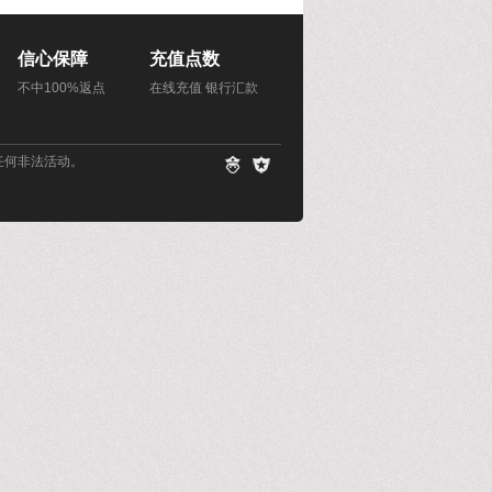
信心保障
充值点数
不中100%返点
在线充值 银行汇款
任何非法活动。