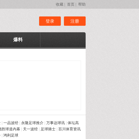
收藏
|
首页
|
帮助
登录
注册
爆料
士
|
一品波经
|
永隆足球推介
|
万事达球讯
|
体坛高
德胜球道内幕
|
天一波经
|
足球骑士
|
百川体育资讯
会
|
鸿利足球