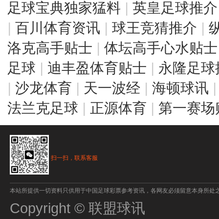
足球宝典独家猛料
|
英皇足球推介
|
百川体育资讯
|
球王竞猜推介
|
洛克高手贴士
|
体坛高手心水贴士
足球
|
迪丰盈体育贴士
|
永隆足球
|
沙龙体育
|
天一波经
|
海顿球讯
|
法兰克足球
|
正源体育
|
第一赛场
扫一扫，联系客服
本站所提供一切资料只供用于中国足球彩票参考资讯，各网友必须留意本身所处
Copyright © 联盟球讯