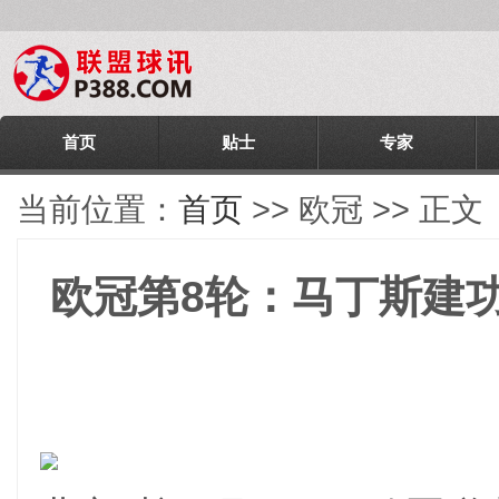
首页
贴士
专家
当前位置：
首页
>> 欧冠 >> 正文
欧冠第8轮：马丁斯建功