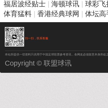
福居波经贴士
|
海顿球讯
|
球彩飞
体育猛料
|
香港经典球网
|
体坛高
扫一扫，联系客服
本站所提供一切资料只供用于中国足球彩票参考资讯，各网友必须留意本身所处
Copyright © 联盟球讯