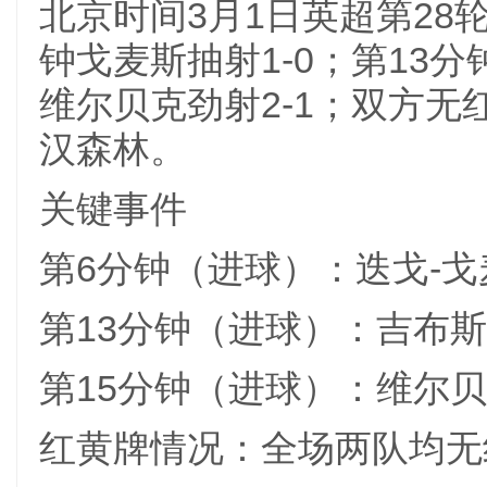
北京时间3月1日英超第28
钟戈麦斯抽射1-0；第13分
维尔贝克劲射2-1；双方无
汉森林。
关键事件
第6分钟（进球）：迭戈-戈
第13分钟（进球）：吉布斯
第15分钟（进球）：维尔贝
红黄牌情况：全场两队均无