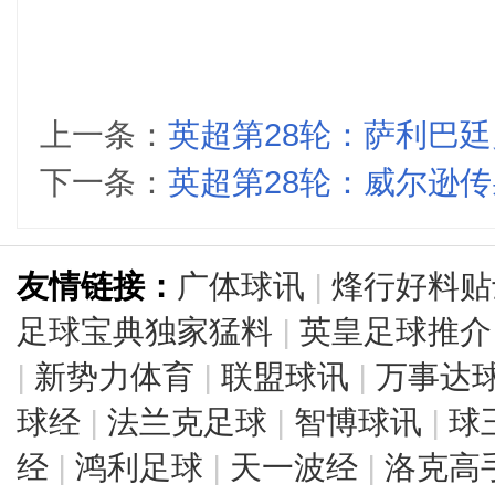
上一条：
英超第28轮：萨利巴廷
下一条：
英超第28轮：威尔逊传
友情链接：
广体球讯
|
烽行好料贴
足球宝典独家猛料
|
英皇足球推介
|
新势力体育
|
联盟球讯
|
万事达
球经
|
法兰克足球
|
智博球讯
|
球
经
|
鸿利足球
|
天一波经
|
洛克高